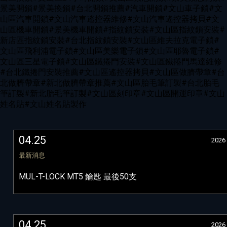
景美開鎖#景美換鎖#台北開鎖推薦#汽車開鎖#文山車子鎖#文
山區汽車開鎖#文山汽車遙控器維修#文山汽車遙控器拷貝#文
山區機車開鎖#景美機車開鎖#指紋鎖安裝#文山區指紋鎖安裝#
新店區指紋鎖安裝#台北指紋鎖安裝#文山區維夫拉克電子鎖#
文山區飛利浦電子鎖#文山區美樂電子鎖#文山區耶魯電子鎖#
文山區三星電子鎖#文山區鐵捲門安裝#文山區鐵捲門馬達維修
#台北鐵捲門安裝推薦#文山區遙控器拷貝#文山區做臍帶章#台
北做臍帶章#新北做臍帶章推薦#文山區胎毛筆訂製#台北胎毛
筆訂製#新北胎毛筆訂製#文山區刻印章#文山區開運印章#文山
姓名貼#文山姓名貼製作
04.25
2026
最新消息
MUL-T-LOCK MT5 鑰匙 最後50支
04.25
2026