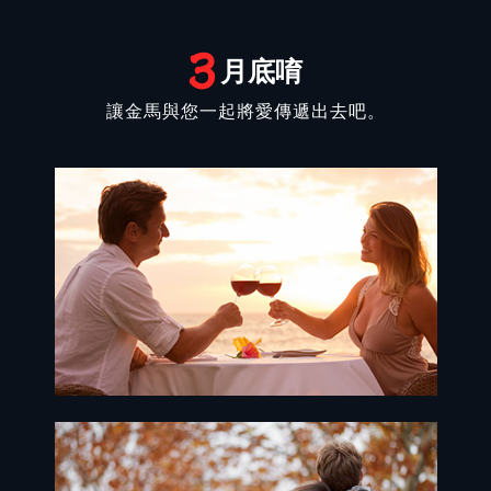
月底唷
讓金馬與您一起將愛傳遞出去吧。